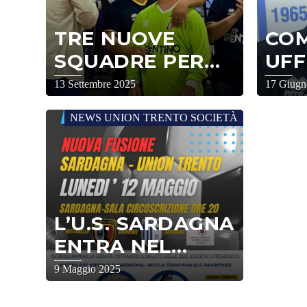
TRE NUOVE
CO
SQUADRE PER
UFF
UNION TRENTO
13 Settembre 2025
17 Giugn
NEWS UNION TRENTO SOCIETÀ
L’U.S. SARDAGNA
ENTRA NEL
PROGETTO
9 Maggio 2025
UNION TRENTO