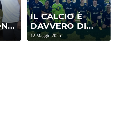
IL CALCIO È
ON
DAVVERO DI
TUTTI E PER TUT
12 Maggio 2025
TI