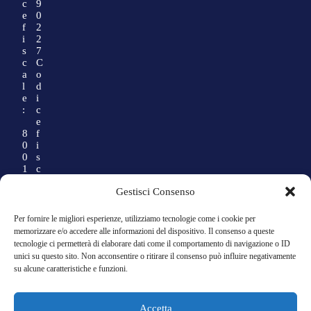
c
9
e
0
f
2
i
2
s
7
c
C
a
o
l
d
e
i
:
c
e
8
f
0
i
0
s
1
c
3
a
Gestisci Consenso
5
l
9
e
0
:
Per fornire le migliori esperienze, utilizziamo tecnologie come i cookie per
2
memorizzare e/o accedere alle informazioni del dispositivo. Il consenso a queste
2
0
tecnologie ci permetterà di elaborare dati come il comportamento di navigazione o ID
1
1
unici su questo sito. Non acconsentire o ritirare il consenso può influire negativamente
4
su alcune caratteristiche e funzioni.
1
8
1
Accetta
9