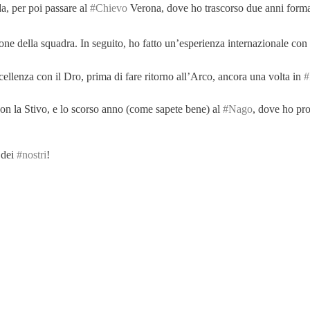
da, per poi passare al
#Chievo
Verona, dove ho trascorso due anni format
ne della squadra. In seguito, ho fatto un’esperienza internazionale con 
ccellenza con il Dro, prima di fare ritorno all’Arco, ancora una volta in
#
on la Stivo, e lo scorso anno (come sapete bene) al
#Nago
, dove ho pro
 dei
#nostri
!