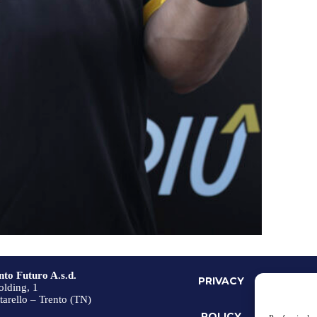
to Futuro A.s.d.
PRIVACY
C
olding, 1
arello – Trento (TN)
POLICY