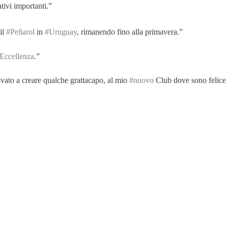
ivi importanti.”
il
#Peñarol
in
#Uruguay
, rimanendo fino alla primavera.”
Eccellenza
.”
vato a creare qualche grattacapo, al mio
#nuovo
Club dove sono felice