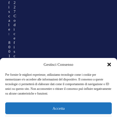
f
2
i
2
s
7
c
C
a
o
l
d
e
i
:
c
e
8
f
0
i
0
s
1
c
3
a
Gestisci Consenso
5
l
9
e
0
:
Per fornire le migliori esperienze, utilizziamo tecnologie come i cookie per
2
memorizzare e/o accedere alle informazioni del dispositivo. Il consenso a queste
2
0
tecnologie ci permetterà di elaborare dati come il comportamento di navigazione o ID
1
1
unici su questo sito. Non acconsentire o ritirare il consenso può influire negativamente
4
su alcune caratteristiche e funzioni.
1
8
1
Accetta
9
0