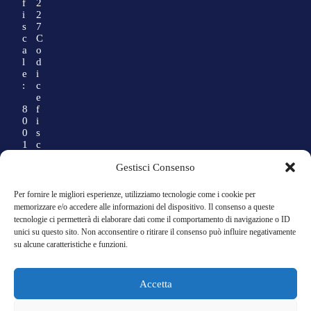
f
2
i
2
s
7
c
C
a
o
l
d
e
i
:
c
e
8
f
0
i
0
s
1
c
3
a
Gestisci Consenso
5
l
9
e
0
:
Per fornire le migliori esperienze, utilizziamo tecnologie come i cookie per
2
memorizzare e/o accedere alle informazioni del dispositivo. Il consenso a queste
2
0
tecnologie ci permetterà di elaborare dati come il comportamento di navigazione o ID
1
1
unici su questo sito. Non acconsentire o ritirare il consenso può influire negativamente
4
su alcune caratteristiche e funzioni.
1
8
1
Accetta
9
0
2