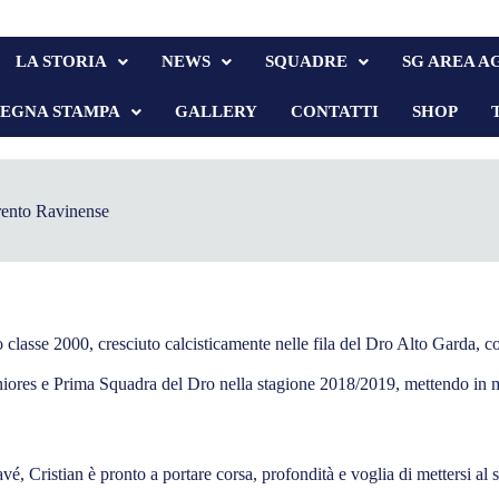
LA STORIA
NEWS
SQUADRE
SG AREA A
SEGNA STAMPA
GALLERY
CONTATTI
SHOP
ento Ravinense
o classe 2000, cresciuto calcisticamente nelle fila del Dro Alto Garda,
niores e Prima Squadra del Dro nella stagione 2018/2019, mettendo in mos
 Cristian è pronto a portare corsa, profondità e voglia di mettersi al s