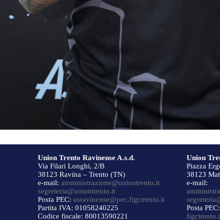
Union Trento Ravinense A.s.d.
Union Tren
Via Filari Longhi, 2/B
Piazza Erg
38123 Ravina – Trento (TN)
38123 Matt
e-mail:
amministrazione@uniontrento.it
e-mail:
segreteria@uniontrento.it
amministr
Posta PEC:
usravinense@pec.figctrento.it
segreteria
Partita IVA:
01058240225
Posta PEC
Codice fiscale:
80013590221
figctrento.i