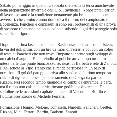
Sabato pomeriggio in quel di Gabbiolo si è svolta la terza amichevole
della preparazione invernale dell’U.S. Ravinense. Nonostante i carichi
di lavoro pesanti e la condizione nettamente più brillante dei nostri
avversari, che cominceranno domenica il ritorno del campionato di
Eccellenza, Pancheri e compagni si sono resi protagonisti di una prova
di spessore ribattendo colpo su colpo e subendo il gol del pareggio solo
su calcio di rigore.
Dopo una prima fase di studio è la Ravinense a cercare con insistenza
la via del gol, prima con un tiro da fuori di Ferrari e poi con un colpo
di testa di Pancheri che non trova l’impatto vincente sugli sviluppi di
un calcio d’angolo. E’ il preludio al gol che arriva dopo un’ottima
intesa tra le due punte biancoazzurre, assist di Barbetti e rete di Zanotti.
Il gol scuote la Vipo Trento che si rende pericolosa in un paio di
occasioni. Il gol del pareggio arriva allo scadere del primo tempo su
calcio di rigore concesso per atterramento di Orsega da parte di
Rizzon. Nel secondo tempo girandola di cambi da entrambe le parti,
ma il ritmo non cala e la partita rimane godibile e divertente. Da
sottolineare le occasioni capitate sui piedi di Valentini e Bordin e
l’ottima prestazione di Michele Ferraris.
Formazione I tempo: Melone, Tomaselli, Nardelli, Pancheri, Gretter,
Rizzon, Mici, Ferrari, Bordin, Barbetti, Zanotti