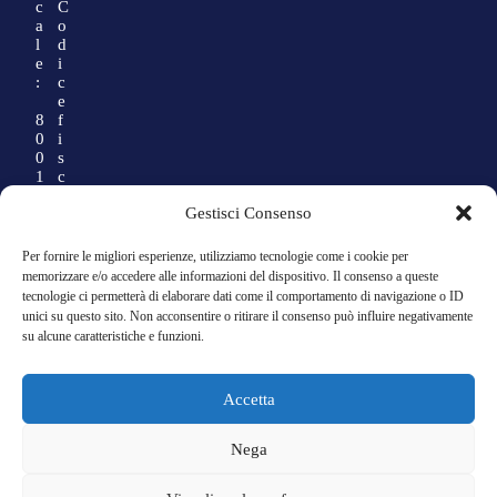
c
C
a
o
l
d
e
i
:
c
e
8
f
0
i
0
s
1
c
3
a
Gestisci Consenso
5
l
9
e
0
:
Per fornire le migliori esperienze, utilizziamo tecnologie come i cookie per
2
memorizzare e/o accedere alle informazioni del dispositivo. Il consenso a queste
2
0
tecnologie ci permetterà di elaborare dati come il comportamento di navigazione o ID
1
1
unici su questo sito. Non acconsentire o ritirare il consenso può influire negativamente
4
su alcune caratteristiche e funzioni.
1
8
1
Accetta
9
0
2
Nega
2
7